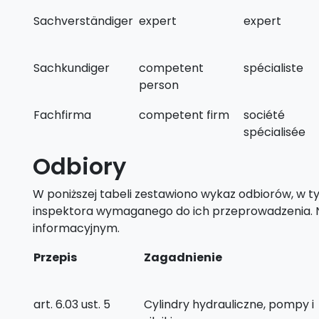
Sachverständiger
expert
expert
Sachkundiger
competent
spécialiste
person
Fachfirma
competent firm
société
spécialisée
Odbiory
W poniższej tabeli zestawiono wykaz odbiorów, w ty
inspektora wymaganego do ich przeprowadzenia. Ni
informacyjnym.
Przepis
Zagadnienie
art. 6.03 ust. 5
Cylindry hydrauliczne, pompy i