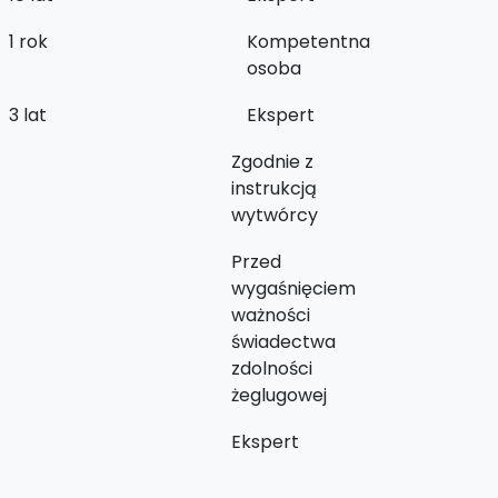
1 rok
Kompetentna
osoba
3 lat
Ekspert
Zgodnie z
instrukcją
wytwórcy
Przed
wygaśnięciem
ważności
świadectwa
zdolności
żeglugowej
Ekspert