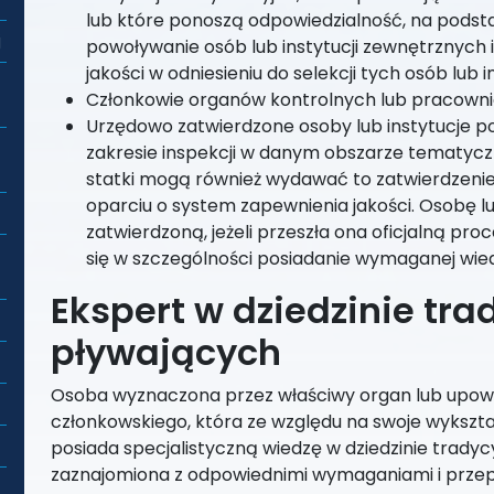
lub które ponoszą odpowiedzialność, na podsta
j
powoływanie osób lub instytucji zewnętrznych 
jakości w odniesieniu do selekcji tych osób lub in
Członkowie organów kontrolnych lub pracowni
Urzędowo zatwierdzone osoby lub instytucje 
zakresie inspekcji w danym obszarze tematycz
statki mogą również wydawać to zatwierdzenie j
oparciu o system zapewnienia jakości. Osobę lub
zatwierdzoną, jeżeli przeszła ona oficjalną pr
się w szczególności posiadanie wymaganej wied
Ekspert w dziedzinie tr
pływających
Osoba wyznaczona przez właściwy organ lub upow
członkowskiego, która ze względu na swoje wykszta
posiada specjalistyczną wiedzę w dziedzinie tradyc
zaznajomiona z odpowiednimi wymaganiami i przep