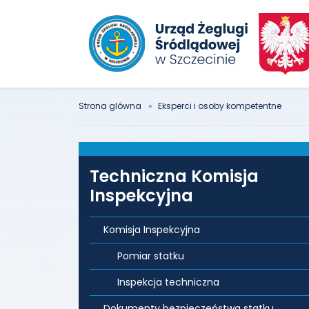
Strona glówna
Eksperci i osoby kompetentne
Techniczna Komisja
Inspekcyjna
Komisja Inspekcyjna
Pomiar statku
Inspekcja techniczna
Dokumenty bezpieczeństwa statku