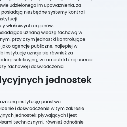
wie udzielonego im upoważnienia, za
i posiadają niezbędne systemy kontroli
stytucji;
cy właściwych organów;
posiadające uznaną wiedzę fachową w
nym, przy czym jednostki kontrolujące
ako agencje publiczne, najlepiej w
 instytucję uznaje się również za
ocedurę selekcyjną, w ramach której ocenia
zy fachowej i doświadczenia.
adycyjnych jednostek
ażnioną instytucję państwa
łcenie i doświadczenie w tym zakresie
yjnych jednostek pływających i jest
isami technicznymi, również odnośnie