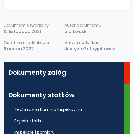
Dokument utworzony
Autor dokumentu
13 listopada 2021
bialkowski
Ostatnia modyfikacja
Autor modyfikacji
6 marca 2022
Justyna Gabryjałowicz
Dokumenty załóg
Dokumenty statków
Techniczna Komisja Inspekcyjna
Rejestr statku
Inspekcje i pomiary