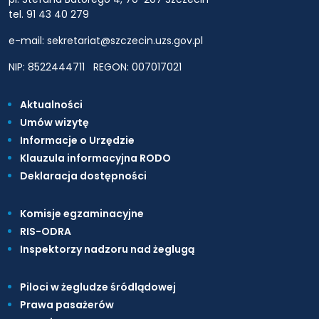
tel. 91 43 40 279
e-mail: sekretariat@szczecin.uzs.gov.pl
NIP: 8522444711
REGON: 007017021
Aktualności
Umów wizytę
Informacje o Urzędzie
Klauzula informacyjna RODO
Deklaracja dostępności
Komisje egzaminacyjne
RIS-ODRA
Inspektorzy nadzoru nad żeglugą
Piloci w żegludze śródlądowej
Prawa pasażerów