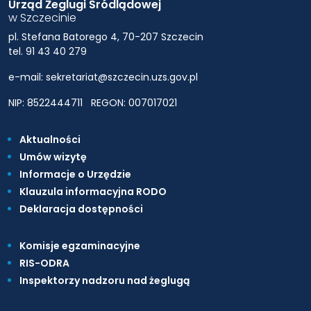
Urząd Żeglugi Śródlądowej
w Szczecinie
pl. Stefana Batorego 4, 70-207 Szczecin
tel. 91 43 40 279
e-mail: sekretariat@szczecin.uzs.gov.pl
NIP: 8522444711
REGON: 007017021
Aktualności
Umów wizytę
Informacje o Urzędzie
Klauzula informacyjna RODO
Deklaracja dostępności
Komisje egzaminacyjne
RIS-ODRA
Inspektorzy nadzoru nad żeglugą