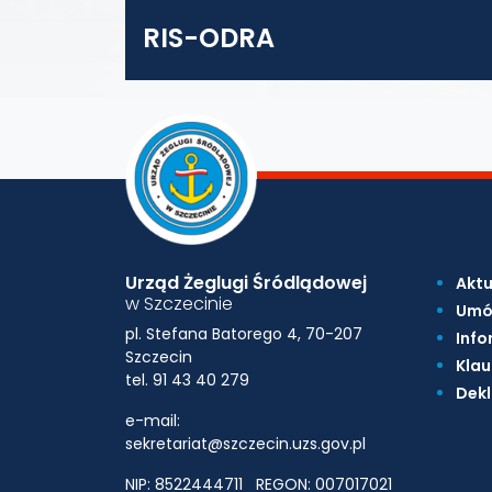
RIS-ODRA
Urząd Żeglugi Śródlądowej
Aktu
w Szczecinie
Umó
pl. Stefana Batorego 4, 70-207
Info
Szczecin
Klau
tel. 91 43 40 279
Dekl
e-mail:
sekretariat@szczecin.uzs.gov.pl
NIP: 8522444711
REGON: 007017021