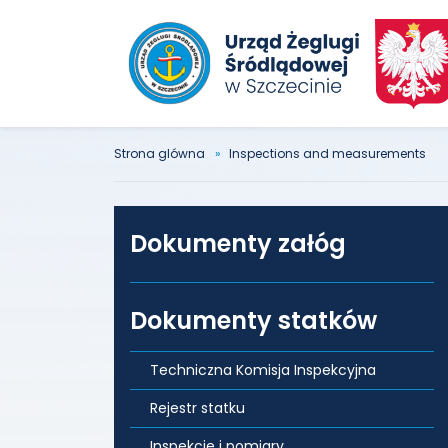
Strona glówna
Inspections and measurements
Dokumenty załóg
Dokumenty statków
Techniczna Komisja Inspekcyjna
Rejestr statku
Inspekcje i pomiary