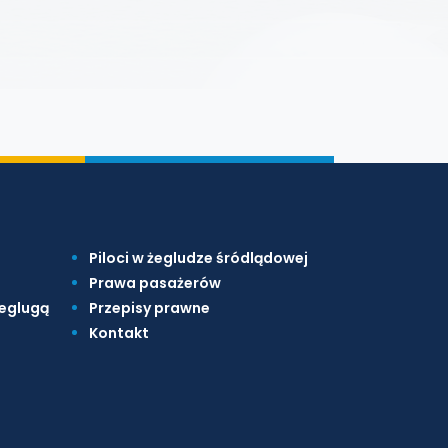
Piloci w żegludze śródlądowej
Prawa pasażerów
żeglugą
Przepisy prawne
Kontakt