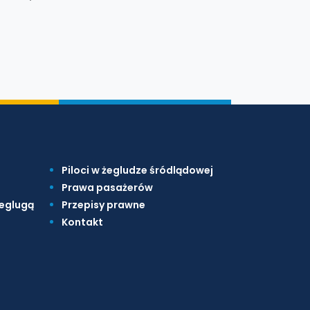
Piloci w żegludze śródlądowej
Prawa pasażerów
żeglugą
Przepisy prawne
Kontakt