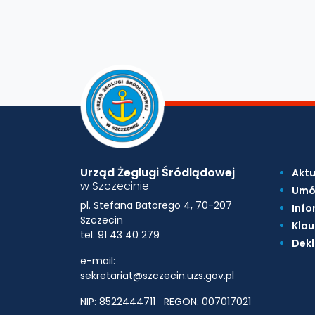
Urząd Żeglugi Śródlądowej
Aktu
w Szczecinie
Umó
pl. Stefana Batorego 4, 70-207
Info
Szczecin
Klau
tel. 91 43 40 279
Dekl
e-mail:
sekretariat@szczecin.uzs.gov.pl
NIP: 8522444711
REGON: 007017021