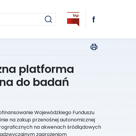
zna platforma
ona do badań
 dofinansowanie Wojewódzkiego Funduszu
inie na zakup przenośnej autonomicznej
drograficznych na akwenach śródlądowych
 nadzwyczajnym zagrożeniom