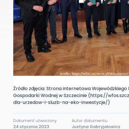
Źródło zdjęcia: Strona internetowa Wojewódzkiego
Gospodarki Wodnej w Szczecinie (https://wfos.szc
dla-urzedow-i-sluzb-na-eko-inwestycje/)
Dokument utworzony
Autor dokumentu
24 stycznia 2023
Justyna Gabryjałowicz