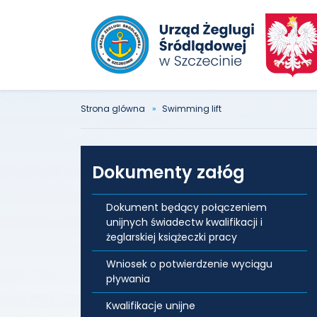
Strona glówna
Swimming lift
Dokumenty załóg
Dokument będący połączeniem
unijnych świadectw kwalifikacji i
żeglarskiej książeczki pracy
Wniosek o potwierdzenie wyciągu
pływania
Kwalifikacje unijne