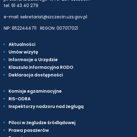
tel. 91 43 40 279
e-mail: sekretariat@szczecin.uzs.gov.pl
NIP: 8522444711
REGON: 007017021
Aktualności
Umów wizytę
Informacje o Urzędzie
Klauzula informacyjna RODO
Deklaracja dostępności
Komisje egzaminacyjne
RIS-ODRA
Inspektorzy nadzoru nad żeglugą
Piloci w żegludze śródlądowej
Prawa pasażerów