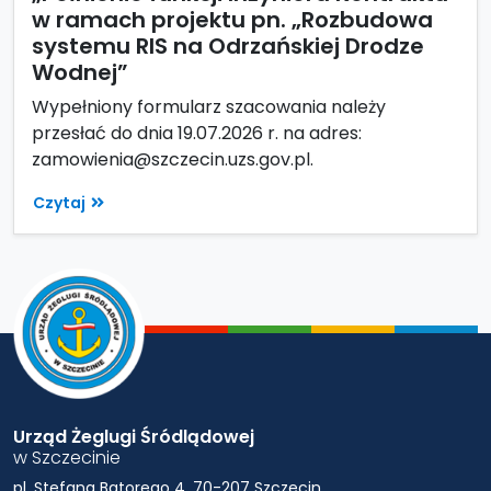
w ramach projektu pn. „Rozbudowa
systemu RIS na Odrzańskiej Drodze
Wodnej”
Wypełniony formularz szacowania należy
przesłać do dnia 19.07.2026 r. na adres:
zamowienia@szczecin.uzs.gov.pl.
Czytaj
Urząd Żeglugi Śródlądowej
w Szczecinie
pl. Stefana Batorego 4, 70-207 Szczecin