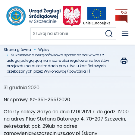
Szukaj
na
stronie
Strona glówna
Wpisy
Sukcesywna bezgotówkowa sprzedaż paliw wraz z
usługą polegającą na możliwości regulowania kosztów
przejazdu na autostradach przy użyciu kart flotowych
przekazanych przez Wykonawcę (powtórka II)
31 grudnia 2020
Nr sprawy: Sz-351-255/2020
Oferty należy złożyć do dnia 12.01.2021 r. do godz. 12:00
na adres Plac Stefana Batorego 4, 70-207 Szczecin,
sekretariat pok. 29lub na adres
zamowienia@szczecin.uzs.gov.pl (skany