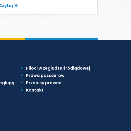
Czytaj
Piloci w żegludze śródlądowej
Prawa pasażerów
żeglugą
Przepisy prawne
Kontakt