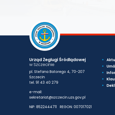
Urząd Żeglugi Śródlądowej
Aktu
w Szczecinie
Umó
pl. Stefana Batorego 4, 70-207
Info
Szczecin
Klau
tel. 91 43 40 279
Dekl
e-mail:
sekretariat@szczecin.uzs.gov.pl
NIP: 8522444711
REGON: 007017021