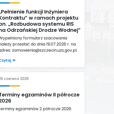
„Pełnienie funkcji Inżyniera
Kontraktu” w ramach projektu
pn. „Rozbudowa systemu RIS
na Odrzańskiej Drodze Wodnej”
Wypełniony formularz szacowania
należy przesłać do dnia 19.07.2026 r. na
adres: zamowienia@szczecin.uzs.gov.pl.
Czytaj
26 czerwca 2026
Terminy egzaminów II półrocze
2026
terminy egzaminów 2 półrocze 2026