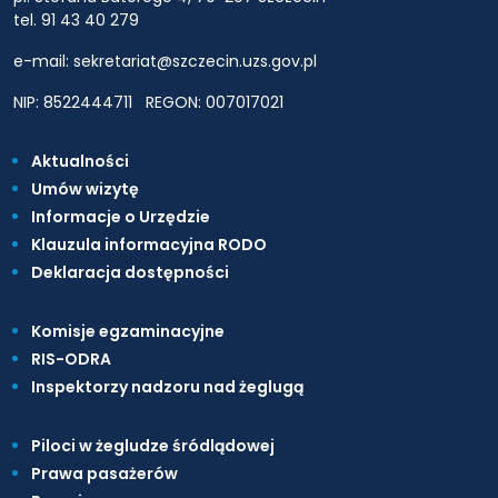
tel. 91 43 40 279
e-mail: sekretariat@szczecin.uzs.gov.pl
NIP: 8522444711
REGON: 007017021
Aktualności
Umów wizytę
Informacje o Urzędzie
Klauzula informacyjna RODO
Deklaracja dostępności
Komisje egzaminacyjne
RIS-ODRA
Inspektorzy nadzoru nad żeglugą
Piloci w żegludze śródlądowej
Prawa pasażerów