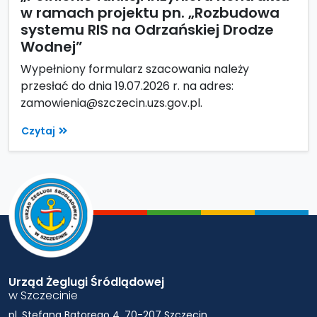
w ramach projektu pn. „Rozbudowa
systemu RIS na Odrzańskiej Drodze
Wodnej”
Wypełniony formularz szacowania należy
przesłać do dnia 19.07.2026 r. na adres:
zamowienia@szczecin.uzs.gov.pl.
Czytaj
Urząd Żeglugi Śródlądowej
w Szczecinie
pl. Stefana Batorego 4, 70-207 Szczecin