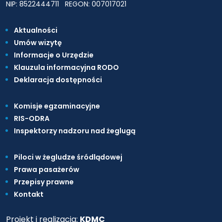
NIP: 8522444711
REGON: 007017021
Aktualności
Umów wizytę
Informacje o Urzędzie
Klauzula informacyjna RODO
Deklaracja dostępności
Komisje egzaminacyjne
RIS-ODRA
Inspektorzy nadzoru nad żeglugą
Piloci w żegludze śródlądowej
Prawa pasażerów
Przepisy prawne
Kontakt
Projekt i realizacja:
KDMC