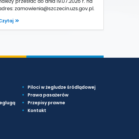
należy przesłać do dnia 19.07.2026 r. na
adres: zamowienia@szczecin.uzs.gov.pl.
Czytaj
Piloci w żegludze śródlądowej
Prawa pasażerów
żeglugą
Przepisy prawne
Kontakt