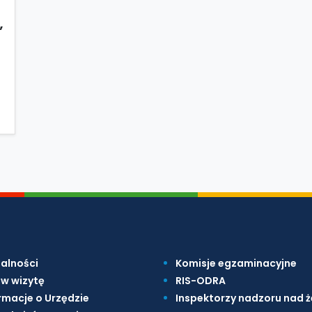
”
alności
Komisje egzaminacyjne
w wizytę
RIS-ODRA
rmacje o Urzędzie
Inspektorzy nadzoru nad 