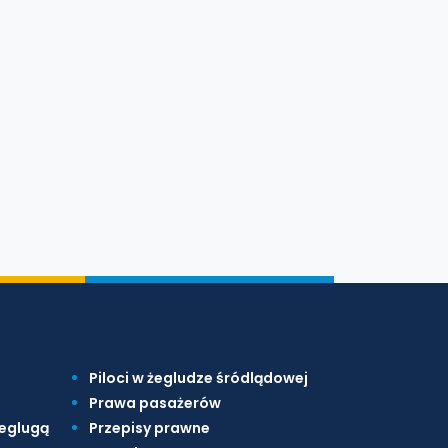
Piloci w żegludze śródlądowej
Prawa pasażerów
żeglugą
Przepisy prawne