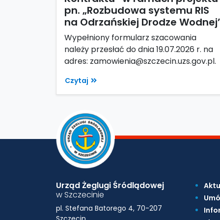
pn. „Rozbudowa systemu RIS
na Odrzańskiej Drodze Wodnej
Wypełniony formularz szacowania
należy przesłać do dnia 19.07.2026 r. na
adres: zamowienia@szczecin.uzs.gov.pl.
Czytaj
Urząd Żeglugi Śródlądowej
Aktu
w Szczecinie
Umó
pl. Stefana Batorego 4, 70-207
Info
Szczecin