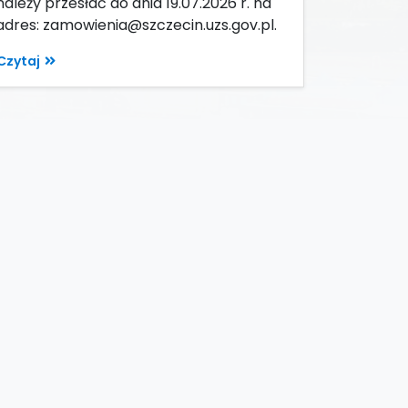
należy przesłać do dnia 19.07.2026 r. na
adres: zamowienia@szczecin.uzs.gov.pl.
Czytaj