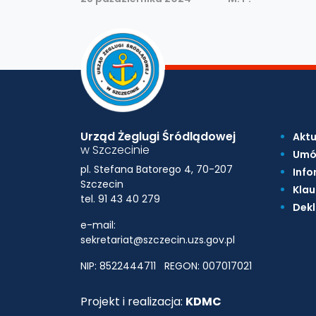
Urząd Żeglugi Śródlądowej
Aktu
w Szczecinie
Umó
pl. Stefana Batorego 4, 70-207
Info
Szczecin
Klau
tel. 91 43 40 279
Dekl
e-mail:
sekretariat@szczecin.uzs.gov.pl
NIP: 8522444711
REGON: 007017021
Projekt i realizacja:
KDMC