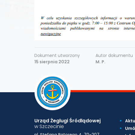
Dokument utworzony
Autor dokumentu
15 sierpnia 2022
M. P.
Urząd Żeglugi Śródlądowej
Aktu
w Szczecinie
Umó
pl. Stefana Batorego 4, 70-207