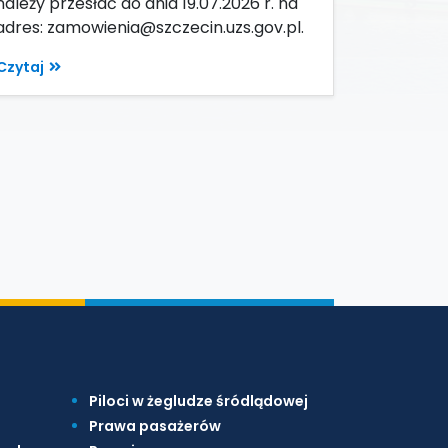
należy przesłać do dnia 19.07.2026 r. na
adres: zamowienia@szczecin.uzs.gov.pl.
Czytaj
Piloci w żegludze śródlądowej
Prawa pasażerów