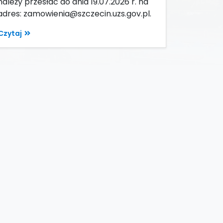
należy przesłać do dnia 19.07.2026 r. na
adres: zamowienia@szczecin.uzs.gov.pl.
Czytaj