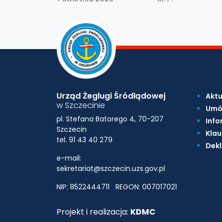
Urząd Żeglugi Śródlądowej
Aktu
w Szczecinie
Umó
pl. Stefana Batorego 4, 70-207
Info
Szczecin
Klau
tel. 91 43 40 279
Dekl
e-mail:
sekretariat@szczecin.uzs.gov.pl
NIP: 8522444711
REGON: 007017021
Projekt i realizacja:
KDMC