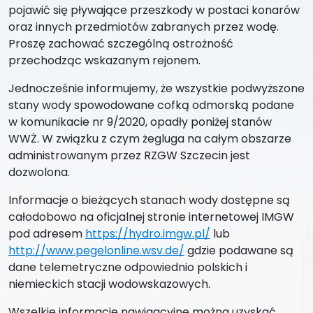
pojawić się pływające przeszkody w postaci konarów
oraz innych przedmiotów zabranych przez wodę.
Proszę zachować szczególną ostrożność
przechodząc wskazanym rejonem.
Jednocześnie informujemy, że wszystkie podwyższone
stany wody spowodowane cofką odmorską podane
w komunikacie nr 9/2020, opadły poniżej stanów
WWŻ. W związku z czym żegluga na całym obszarze
administrowanym przez RZGW Szczecin jest
dozwolona.
Informacje o bieżących stanach wody dostępne są
całodobowo na oficjalnej stronie internetowej IMGW
pod adresem
https://hydro.imgw.pl/
lub
http://www.pegelonline.wsv.de/
gdzie podawane są
dane telemetryczne odpowiednio polskich i
niemieckich stacji wodowskazowych.
Wszelkie informacje nawigacyjne można uzyskać