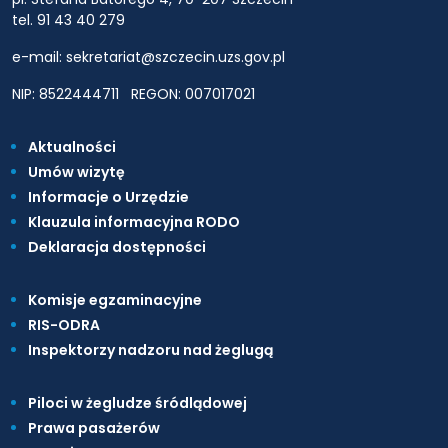
tel. 91 43 40 279
e-mail: sekretariat@szczecin.uzs.gov.pl
NIP: 8522444711
REGON: 007017021
Aktualności
Umów wizytę
Informacje o Urzędzie
Klauzula informacyjna RODO
Deklaracja dostępności
Komisje egzaminacyjne
RIS-ODRA
Inspektorzy nadzoru nad żeglugą
Piloci w żegludze śródlądowej
Prawa pasażerów