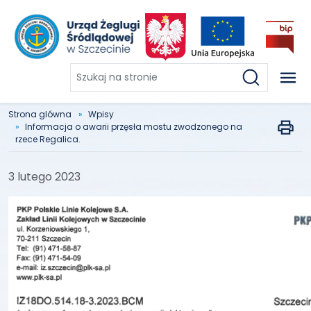
Szukaj
na
stronie
Strona glówna
Wpisy
Informacja o awarii przęsła mostu zwodzonego na
rzece Regalica.
3 lutego 2023