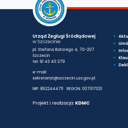
Urząd Żeglugi Śródlądowej
Aktu
w Szczecinie
Umó
pl. Stefana Batorego 4, 70-207
Info
Szczecin
Klau
tel. 91 43 40 279
Dekl
e-mail:
sekretariat@szczecin.uzs.gov.pl
NIP: 8522444711
REGON: 007017021
Projekt i realizacja:
KDMC